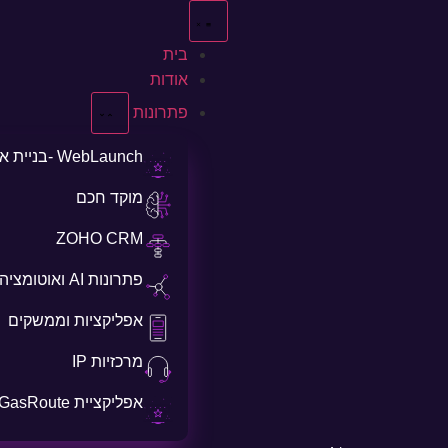
בית
אודות
פתרונות
WebLaunch -בניית אתרים
מוקד חכם
ZOHO CRM
פתרונות AI ואוטומציה
אפליקציות וממשקים
מרכזיות IP
אפליקציית GasRoute