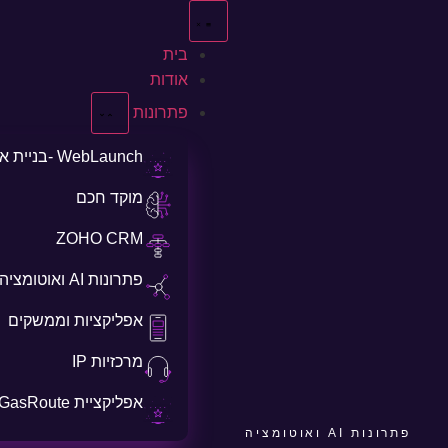
בית
אודות
פתרונות
WebLaunch -בניית אתרים
מוקד חכם
ZOHO CRM
פתרונות AI ואוטומציה
אפליקציות וממשקים
מרכזיות IP
אפליקציית GasRoute
פתרונות AI ואוטומציה