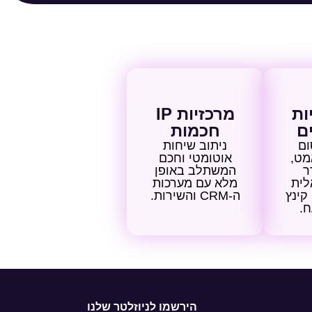
ות
מרכזיות IP
ם
חכמות
ום
ניתוב שיחות
מט,
אוטומטי וחכם
ר
המשתלב באופן
לית
מלא עם מערכות
קינץ
ה-CRM והשירות.
.
הירשמו לניוזלטר שלנו