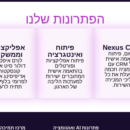
הפתרונות שלנו
Nexus 
פיתוח
אפליקצי
ואינטגרציה
וממשקי
ום, פיתוח
מה אישית
פיתוח אפליקציות
לורם איפס
של CRM עם
ופורטלים
דולור סיט א
מציה חכמה
בהתאמה אישית
קונסקטור
עלת את כל
המחוברים ישירות
אדיפיסינג א
כי המכירה
למערכות הליבה
לפרומי בלוף 
השירות.
של הארגון.
תתיח לרעח
פתרונות AI ואוטומציה
מרכז תמיכה