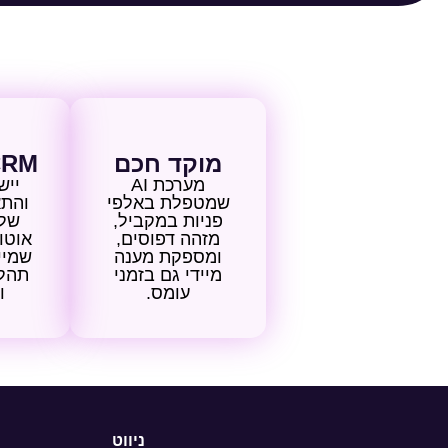
מוקד חכם
CRM
מערכת AI
ייש
שמטפלת באלפי
והתא
פניות במקביל,
מזהה דפוסים,
אוטו
ומספקת מענה
שמיי
מיידי גם בזמני
תהלי
עומס.
ו
ניווט