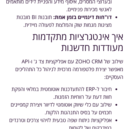
ובערוצי המסרים, איסוף מידע והפניית לידים מותאמים
לאנשי מכירות פנימיים.
דו"חות דינמיים בזמן אמת:
תובנות BI מובנות
מציגות מגמות שוק והמלצות לפעולה מיידית.
איך אינטגרציות מתקדמות
מעודדות חדשנות
שילוב של ZOHO CRM עם אפליקציות צד ג' ו-API
מאפשר יצירת פלטפורמה מרכזית לניהול כל התהליכים
העסקיים:
חיבור ל-ERP להתעדכנות אוטומטית במלאי והפקת
חוות דעת על רווחיות הזמנות.
שילוב עם כלי שיווק אוטומטי לדיוור ויצירת קמפיינים
חכמים על בסיס התנהגות הלקוח.
אפליקציות ניתוח שפה טבעית לזיהוי צרכים וטרנדים
בפידבקים של לקוחות.