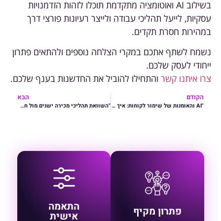
בשילוב AI ואוטומציה מתקדמת תוכלו לזהות הזדמנויות
עסקיות, לייעל תהליכי עבודה ולייצר רעיונות פורצי דרך
במהירות חסרת תקדים.
נשמח לשתף אתכם במקרי הצלחה נוספים ולהתאים פתרון
ייחודי לעסק שלכם.
צרו איתנו קשר
והתחילו להוביל את החדשנות בענף שלכם.
הקודם
הבא
"AI והאומנות של שימור לקוחות: איך AI יכול להפוך לקוחות קיימים לנאמנים לכל החיים"
"השוואת תהליכי מכירה ישנים מול חדישים: איך AI ו-ZOHO CRM מגדירים מחדש את חוויית המכירה"
כל המערכות מחוברות
פתרונות המותאמים
תחת פלטפורמה אחת
במדויק לצרכים הייחודיים
התאמה
אינטגרטיבית
של הארגון שלך
פתרון מקיף
אישית