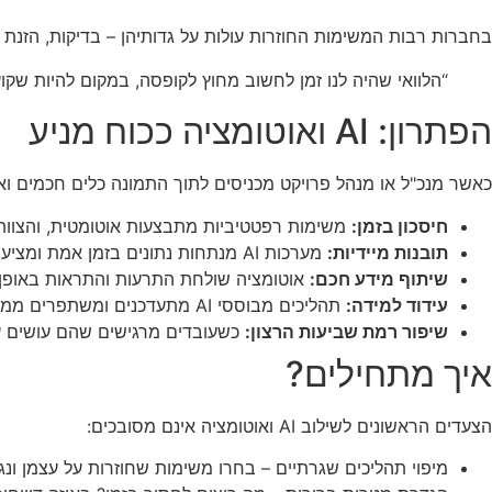
בחברות רבות המשימות החוזרות עולות על גדותיהן – בדיקות, הזנת נת
“הלוואי שהיה לנו זמן לחשוב מחוץ לקופסה, במקום להיות שקו
הפתרון: AI ואוטומציה ככוח מניע
כאשר מנכ"ל או מנהל פרויקט מכניסים לתוך התמונה כלים חכמים ו
חיסכון בזמן:
משימות רפטטיביות מתבצעות אוטומטית, והצוות
תובנות מיידיות:
מערכות AI מנתחות נתונים בזמן אמת ומציעות דוחות ועצות להמשך הפעולה.
שיתוף מידע חכם:
אוטומציה שולחת התרעות והתראות באופן או
עידוד למידה:
תהליכים מבוססי AI מתעדכנים ומשתפרים ממידע חדש, והעובדים נחשפים לטכנולוגיות מתקדמות.
שיפור רמת שביעות הרצון:
כשעובדים מרגישים שהם עושים ע
איך מתחילים?
הצעדים הראשונים לשילוב AI ואוטומציה אינם מסובכים:
מיפוי תהליכים שגרתיים – בחרו משימות שחוזרות על עצמן ונג