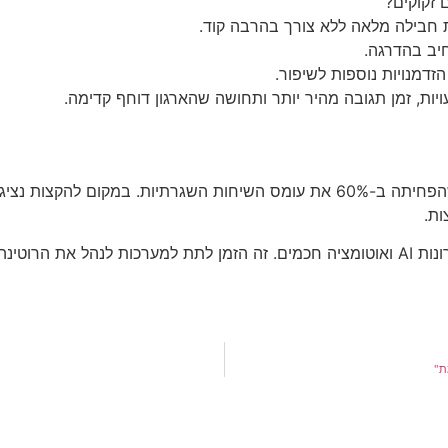
 זקוקים?
 חבילה מלאה ללא צורך בהרבה קוד.
יב בהדרגה.
דמנויות נוספות לשיפור.
ות, זמן תגובה מהיר יותר ותחושה שהארגון דוחף קדימה.
חברת שירותי לקוחות גדולה שילבה מערכת צ'אט־בוט חכמה (AI) שהפחיתה ב-60% את ע
בכל ארגון ניתן להצית מחדש את רוח היזמות והיצירתיות בעזרת פתרונות AI ואוטומציה חכמים. 