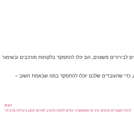
ומס השיחות השגרתיות. במקום להקצות נציגים לבירורים פשוטים, הם יכלו להתמקד בלקוחות מורכבים ובשימור
זה הזמן לתת למערכות לנהל את הרוטינה, כדי שהעובדים שלכם יוכלו להתמקד במה שבאמת חשוב –
הבא
"ניהול משברים חכמים: איך AI ואוטומציה יכולים לחזות ולהגיב לאירועי קיצון ביעילות מרבית"