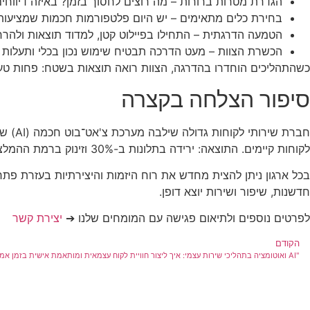
הגדרת מטרות ברורות – מה רוצים לחסוך בזמן? באיזה דיווחים
בחירת כלים מתאימים – יש היום פלטפורמות חכמות שמציעות
הטמעה הדרגתית – התחילו בפיילוט קטן, למדוד תוצאות ולהרח
הכשרת הצוות – מעט הדרכה תבטיח שימוש נכון בכלי ותעלות הז
כשהתהליכים הוחדרו בהדרגה, הצוות רואה תוצאות בשטח: פחות טעוי
סיפור הצלחה בקצרה
לקוחות קיימים. התוצאה: ירידה בתלונות ב-30% וזינוק ברמת ההמלצות.
חדשנות, שיפור ושירות יוצא דופן.
לפרטים נוספים ולתיאום פגישה עם המומחים שלנו ➔
יצירת קשר
הקודם
"AI ואוטומציה בתהליכי שירות עצמי: איך ליצור חוויית לקוח עצמאית ומותאמת אישית בזמן אמת"