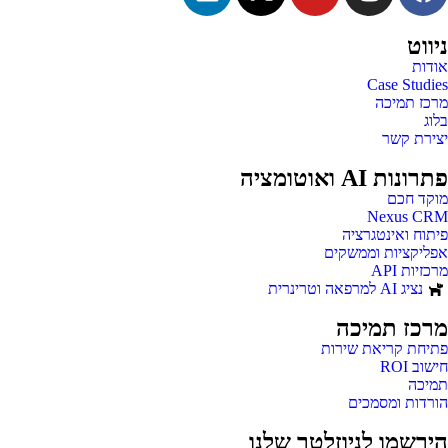
ניווט
אודות
Case Studies
מרכז תמיכה
בלוג
יצירת קשר
פתרונות AI ואוטומציה
מוקד חכם
Nexus CRM
פיתוח ואינטגרציה
אפליקציות וממשקים
מרכזיות API
נציג AI למרפאה וטרינרית
מרכז תמיכה
פתיחת קריאת שירות
חישוב ROI
תמיכה
הורדות ומסמכים
הירשמו לניוזלטר שלנו