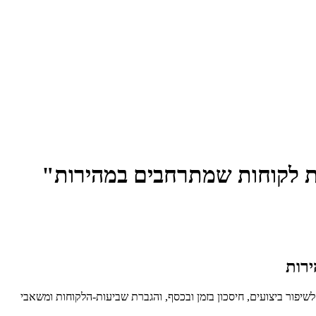
מוד בעומסים גדלים הוא קריטי. AI ואוטומציה מציעים לכם מפת דרכים לשיפור ביצועים, חיסכון בזמן ובכסף, והגברת שביעות-הלקוחות ומשאבי