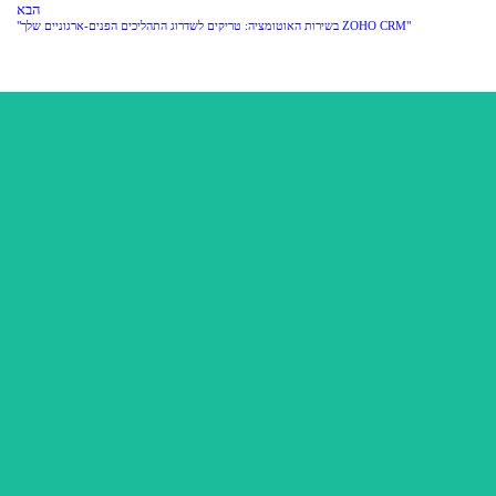
הבא
"ZOHO CRM בשירות האוטומציה: טריקים לשדרוג התהליכים הפנים-ארגוניים שלך"