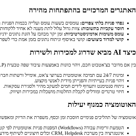
האתגרים המרכזיים בהתפתחות מהירה
נפחי פניות בלתי צפויים:
עומסים בשעות עומס ועלייה בכמות הפניות ב
חוסר עקביות בתשובות:
צוות גדול עלול לתת מענה לא אחיד ללקוחות.
עומס משימות אדמיניסטרטיביות:
זמן יקר מבוזבז על הזנת נתונים ידני
קושי למדוד ביצועים:
קושי באיסוף וניתוח נתונים בזמן אמת כדי לשפר
כיצד AI מביא שדרוג למכירות ולשירות
בין אם מדובר בצ'אטבוט חכם, זיהוי כוונות באמצעות עיבוד שפה טבעית (NLP) או חיזוי מכירות מבוסס Machine Learning – היבטי ה-AI:
זמינות 24/7 עם תמיכה אוטומטית בערוצי צ'אט, אימייל ורשתות חברתיות.
זיהוי פניות בעייתיות והפנייתן מידית לאנשי מקצוע.
ניתוח סנטימנט ותעדוף לידים חמים למעקב מהיר ולסגירת עסקאות.
חיזוי טרנדים ומודלים לקבלת החלטות מושכלות במכירות ושיווק.
האוטומציה כמנוף יעילות
אוטומציה של תהליכים פנימיים חוסכת זמן וכסף, משפרת את הדיוק ומאפשר
הטמעת זרימות עבודה (Workflows) המפנות פניות אוטומטית לפי קטגוריות.
אינטגרציה בין מערכת CRM, Helpdesk וכלים חיצוניים לשיתוף מידע שוטף.