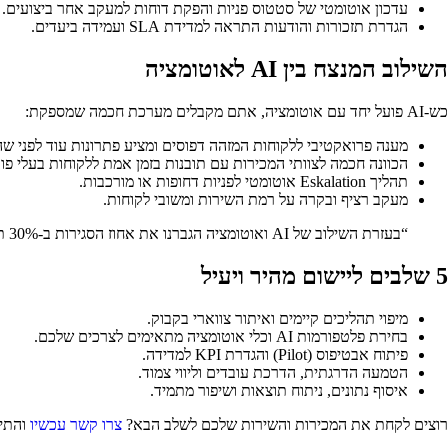
עדכון אוטומטי של סטטוס פניות והפקת דוחות למעקב אחר ביצועים.
הגדרת תזכורות והודעות התראה למדידת SLA ועמידה ביעדים.
השילוב המנצח בין AI לאוטומציה
כש-AI פועל יחד עם אוטומציה, אתם מקבלים מערכת חכמה שמספקת:
מענה פרואקטיבי ללקוחות המזהה דפוסים ומציע פתרונות עוד לפני ש
הכוונה חכמה לצוותי המכירות עם תובנות בזמן אמת ללקוחות בעלי פוט
תהליך Eskalation אוטומטי לפניות דחופות או מורכבות.
מעקב רציף ובקרה על רמת השירות ומשובי לקוחות.
“בעזרת השילוב של AI ואוטומציה הגברנו את אחוז הסגירות ב-30% תוך שלושה חודשים בלבד.”
5 שלבים ליישום מהיר ויעיל
מיפוי תהליכים קיימים ואיתור צווארי בקבוק.
בחירת פלטפורמות AI וכלי אוטומציה מתאימים לצרכים שלכם.
פיתוח אבטיפוס (Pilot) והגדרת KPI למדידה.
הטמעה הדרגתית, הדרכת עובדים וליווי צמוד.
איסוף נתונים, ניתוח תוצאות ושיפור מתמיד.
רוצים לקחת את המכירות והשירות שלכם לשלב הבא?
צרו קשר עכשיו
והתייעצו עם המו