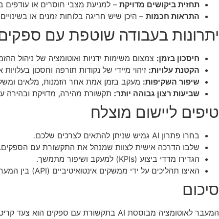
תחזית ביקושים מדויקת
– למניעת מצבי חוסרים או עודפים בע
התראות חכמות
– היכן שיש חריגה בלוחות זמנים או בשינוי
יתרונות בעבודה שוטפת עם ספקים ב
חיסכון בזמן:
צמצום משימות ידניות ואוטומציה של ניהול ההזמנ
הקטנת עלויות:
זיהוי מיידי של נקודות תורפה וחסכון בעלויות 
שיפור השקיפות:
מעקב בזמן אמת אחר הזמנות, מלאים ומשלו
שביעות רצון גבוהה יותר:
תקשורת מהירה, מדויקת ובהירה ע
טיפים ליישום מוצלח
בחרו פתרון AI גמיש שניתן להתאים לצרכים שלכם.
שלבו הדרכה אישית לצוות שמנהל את התקשורת עם הספקים.
הגדירו מדדי ביצוע (KPIs) למעקב ושיפור מתמשך.
האיצו תהליכים על ידי ממשקים אינטואיטיביים (API) בין המערכת שלכם למערכת הספקים.
סיכום
המעבר לאוטומציה מבוססת AI בתקשורת עם 