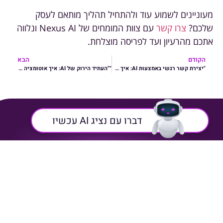
מעוניינים לשמוע עוד ולהתחיל תהליך מותאם לעסק
שלכם?
צרו קשר
עם צוות המומחים של Nexus AI ונלווה
אתכם מהרעיון ועד לפריסה מוצלחת.
הקודם
הבא
"יצירת קשר רגשי באמצעות AI: איך אוטומציה תומכת באינטראקציה אישית ועמוקה עם לקוחות"
""העתיד הירוק של AI: איך אוטומציה ובינה מלאכותית יכולים להניע פיתוח בר קיימא ולתמוך בצמיחה ירוקה"
דברו עם נציג AI עכשיו
כל המערכות מחוברות
פתרונות המותאמים
תחת פלטפורמה אחת
במדויק לצרכים הייחודיים
התאמה
אינטגרטיבית
של הארגון שלך
פתרון מקיף
אישית