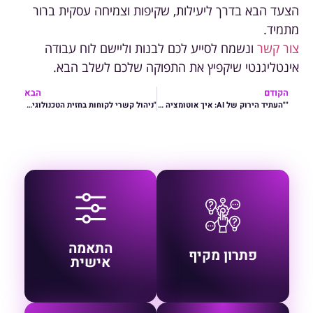
הצעד הבא בדרך ליעילות, שקיפות וצמיחה עסקית ברור
מתמיד.
צור קשר
ונשמח לסייע לכם לבנות וליישם לוח עבודה
אינטליגנטי שיקפיץ את התפוקה שלכם לשלב הבא.
הקודם
הבא
""העתיד הירוק של AI: איך אוטומציה ובינה מלאכותית יכולים להניע פיתוח בר קיימא ולתמוך בצמיחה ירוקה"
"ניהול קשרי לקוחות בחזית הטכנולוגיה: איך AI ו-CRM משנים את חוקי המשחק בשירות אישי"
כל המערכות מחוברות
פתרונות המותאמים
תחת פלטפורמה אחת
במדויק לצרכים הייחודיים
התאמה
אינטגרטיבית
של הארגון שלך
פתרון מקיף
אישית