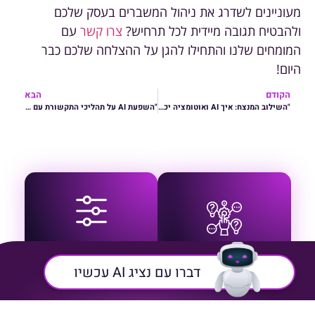
מעוניינים לשדרג את ניהול המשברים בעסק שלכם
ולהבטיח תגובה מיידית לכל תרחיש?
צרו קשר
עם
המומחים שלנו והתחילו להגן על ההצלחה שלכם כבר
היום!
הקודם
הבא
"השילוב המנצח: איך AI ואוטומציה יכולים להצית מחדש את להקת העובדים שלך לשגרה יותר מרתקת ופרודוקטיבית"
"השפעת AI על תהליכי התקשורת עם ספקים: איך אוטומציה משפרת את הזרימה העסקית והקשר עם הספקים בשרשרת האספקה"
כל המערכות מחוברות
פתרונות המותאמים
תחת פלטפורמה אחת
במדויק לצרכים הייחודיים
התאמה
אינטגרטיבית
של הארגון שלך
פתרון מקיף
אישית
דברו עם נציג AI עכשיו