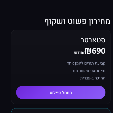
מחירון פשוט ושקוף
סטארטר
₪690
/חודש
קביעת תורים ליומן אחד
וואטסאפ אישור תור
תמיכה ב-עברית
התחל פיילוט