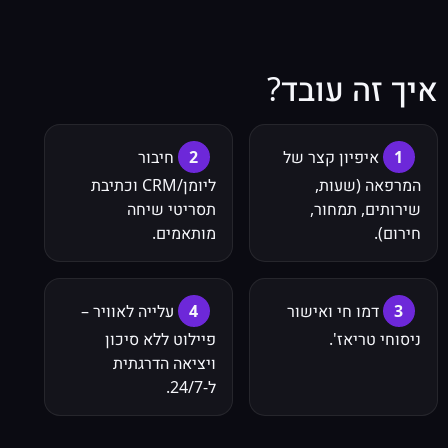
איך זה עובד?
1
איפיון קצר של
2
חיבור
המרפאה (שעות,
ליומן/CRM וכתיבת
שירותים, תמחור,
תסריטי שיחה
חירום).
מותאמים.
3
דמו חי ואישור
4
עלייה לאוויר –
ניסוחי טריאז'.
פיילוט ללא סיכון
ויציאה הדרגתית
ל-24/7.