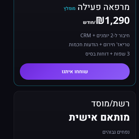
מרפאה פעילה
מומלץ
₪1,290
/חודש
חיבור ל-2 יומנים + CRM
טריאז' חירום + הודעות חכמות
3 שפות + דוחות בסיס
שוחחו איתנו
רשת/מוסד
מותאם אישית
נפחים גבוהים