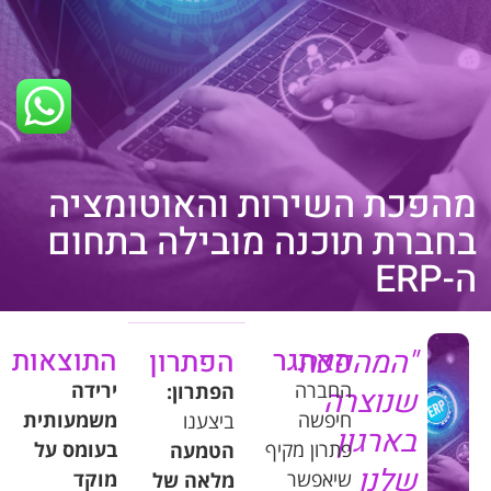
מהפכת השירות והאוטומציה
בחברת תוכנה מובילה בתחום
ה-ERP
"
המהפכה
האתגר
התוצאות
הפתרון
החברה
ירידה
הפתרון
:
שנוצרה
חיפשה
משמעותית
ביצענו
בארגון
פתרון
מקיף
בעומס
על
הטמעה
שלנו
שיאפשר
מוקד
מלאה
של