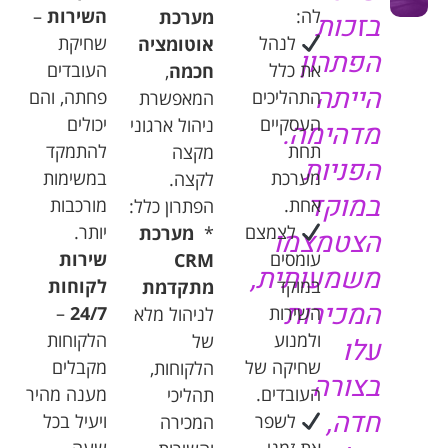
לה
:
השירות
–
מערכת
בזכות
לנהל
שחיקת
אוטומציה
הפתרון
את
כלל
העובדים
חכמה
,
הייתה
התהליכים
פחתה
,
והם
המאפשרת
העסקיים
יכולים
ניהול
ארגוני
מדהימה
.
תחת
להתמקד
מקצה
הפניות
מערכת
במשימות
לקצה
.
במוקד
אחת
.
מורכבות
הפתרון
כלל
:
לצמצם
יותר
.
*
מערכת
הצטמצמו
עומסים
שירות
CRM
משמעותית
,
במוקד
לקוחות
מתקדמת
המכירות
השירות
24/7
–
לניהול
מלא
ולמנוע
הלקוחות
של
עלו
שחיקה
של
מקבלים
הלקוחות
,
בצורה
העובדים
.
מענה
מהיר
תהליכי
חדה
,
לשפר
ויעיל
בכל
המכירה