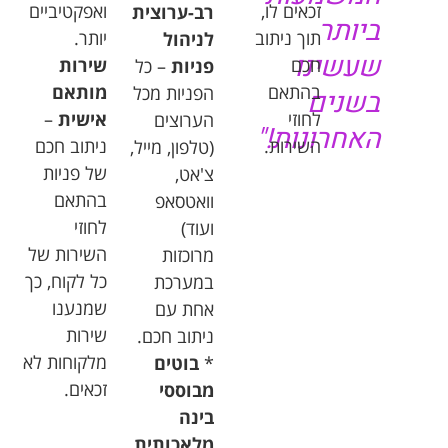
זכאים
לו
,
ואפקטיביים
רב
-
ערוצית
ביותר
תוך
ניתוב
יותר
.
לניהול
שעשינו
חכם
שירות
פניות
–
כל
בהתאם
מותאם
הפניות
מכל
בשנים
לחוזי
אישית
–
הערוצים
האחרונות
!"
השירות
.
ניתוב
חכם
(
טלפון
,
מייל
,
של
פניות
צ
'
אט
,
בהתאם
וואטסאפ
לחוזי
ועוד
)
השירות
של
מרוכזות
כל
לקוח
,
כך
במערכת
שמנענו
אחת
עם
שירות
ניתוב
חכם
.
מלקוחות
לא
*
בוטים
זכאים
.
מבוססי
בינה
מלאכותית