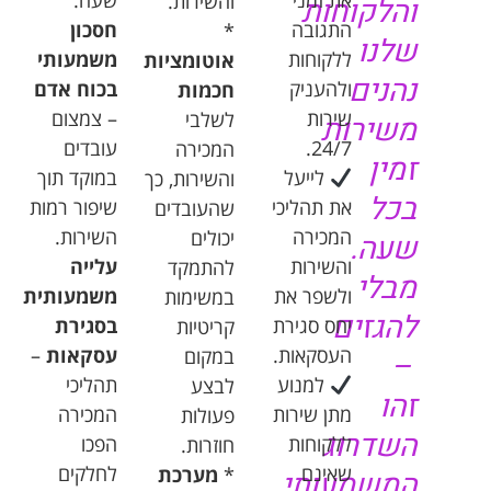
את
זמני
שעה
.
והשירות
.
והלקוחות
התגובה
חסכון
*
שלנו
ללקוחות
משמעותי
אוטומציות
נהנים
ולהעניק
בכוח
אדם
חכמות
שירות
–
צמצום
לשלבי
משירות
24/7.
עובדים
המכירה
זמין
לייעל
במוקד
תוך
והשירות
,
כך
בכל
את
תהליכי
שיפור
רמות
שהעובדים
המכירה
השירות
.
יכולים
שעה
.
והשירות
עלייה
להתמקד
מבלי
ולשפר
את
משמעותית
במשימות
להגזים
יחס
סגירת
בסגירת
קריטיות
העסקאות
.
עסקאות
–
במקום
–
למנוע
תהליכי
לבצע
זהו
מתן
שירות
המכירה
פעולות
השדרוג
ללקוחות
הפכו
חוזרות
.
שאינם
לחלקים
*
מערכת
המשמעותי