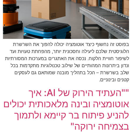
בפוסט זה נחשוף כיצד אוטומציה יכולה להפוך את השרשרת
הלוגיסטית שלכם ליעילה וחסכונית יותר, מהפחתת טעויות ועד
לשיפור חוויית הלקוח. נכסה את האתגרים במערכות המסורתיות
ונדון ביתרונות המהותיים של שילוב טכנולוגיות מתקדמות בכל
שלב בשרשרת – הכל בתהליך מובנה שמותאם גם לעסקים
קטנים ובינוניים.
""העתיד הירוק של AI: איך
אוטומציה ובינה מלאכותית יכולים
להניע פיתוח בר קיימא ולתמוך
בצמיחה ירוקה"