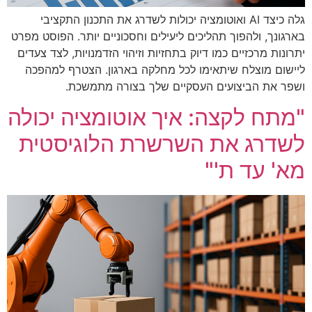
גלה כיצד AI ואוטומציה יכולות לשדרג את התכנון התקציבי
בארגונך, ולהפוך תהליכים ליעילים וחסכוניים יותר. הפוסט מפרט
יתרונות מרכזיים כמו דיוק בתחזיות וזיהוי הזדמנויות, לצד צעדים
ליישום מוצלח שיתאימו לכל מחלקה בארגון. הצטרף למהפכה
ושפר את הביצועים העסקיים שלך בצורה מתמשכת.
"מתח לקצה: איך אוטומציה יכולה
לשדרג את השרשרת הלוגיסטית
מא' עד ת'"