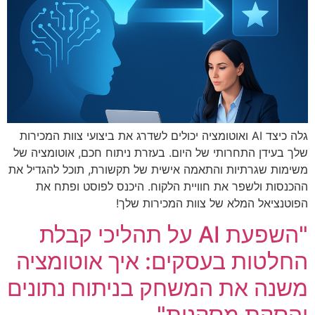
גלה כיצד AI ואוטומציה יכולים לשדרג את ביצועי צוות המכירות
שלך בעידן התחרותי של היום. בעזרת ניתוח חכם, אוטומציה של
משימות שגרתיות והתאמה אישית של תקשורת, תוכל להגדיל את
ההכנסות ולשפר את חוויית הלקוח. היכנס לפוסט ופתח את
הפוטנציאל המלא של צוות המכירות שלך!
"השפעת AI על תהליכי קבלת
החלטות בעסקים: איך אוטומציה
משנה את המשחק בניתוח נתונים
והסקת מסקנות"