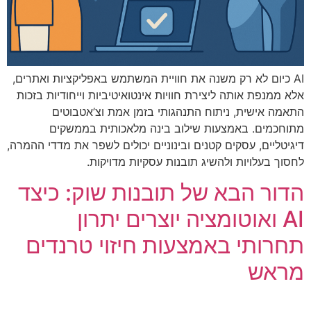
AI כיום לא רק משנה את חוויית המשתמש באפליקציות ואתרים,
אלא ממנפת אותה ליצירת חוויות אינטואיטיביות וייחודיות בזכות
התאמה אישית, ניתוח התנהגותי בזמן אמת וצ’אטבוטים
מתוחכמים. באמצעות שילוב בינה מלאכותית בממשקים
דיגיטליים, עסקים קטנים ובינוניים יכולים לשפר את מדדי ההמרה,
לחסוך בעלויות ולהשיג תובנות עסקיות מדויקות.
הדור הבא של תובנות שוק: כיצד
AI ואוטומציה יוצרים יתרון
תחרותי באמצעות חיזוי טרנדים
מראש