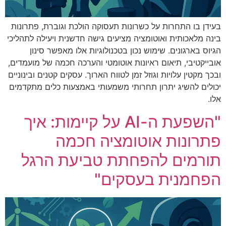
בעידן בו התחרות על כשרונות תעסוקה הולכת וגוברת, פתרונות
בינה מלאכותית ואוטומציה מציעים גישה חדשנית ויעילה לתהליכי
הגיוס בארגונים. שימוש נכון בטכנולוגיות אלו מאפשר סינון
אובייקטיבי, תיאום ראיונות אוטומטי והערכה חכמה של מועמדים,
ובכך מקטין עלויות וגוזל זמן לטווח הארוך. עסקים קטנים ובינוניים
יכולים להשיג יתרון תחרותי משמעותי באמצעות כלים מתקדמים
אלו.
"השפעת ה-AI על קיימות: איך
פתרונות אוטומציה חכמה
תורמים להפחתת טביעת הרגל
הפחמנית בעסקים"