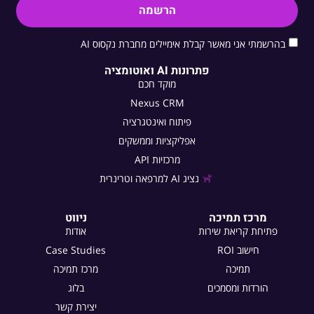
הרשמה
בהרשמתי אני מאשר קבלת אימיילים מחברת נקסוס AI
פתרונות AI ואוטומציה
מוקד חכם
Nexus CRM
פיתוח ואינטגרציה
אפליקציות וממשקים
מרכזיות API
נציג AI למרפאה וטרינרית
מרכז תמיכה
ניווט
פתיחת קריאת שירות
אודות
חישוב ROI
Case Studies
תמיכה
מרכז תמיכה
הורדות ומסמכים
בלוג
יצירת קשר