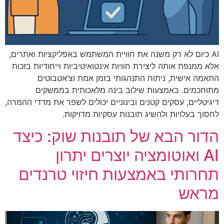
AI כיום לא רק משנה את חוויית המשתמש באפליקציות ואתרים,
אלא ממנפת אותה ליצירת חוויות אינטואיטיביות וייחודיות בזכות
התאמה אישית, ניתוח התנהגותי בזמן אמת וצ’אטבוטים
מתוחכמים. באמצעות שילוב בינה מלאכותית בממשקים
דיגיטליים, עסקים קטנים ובינוניים יכולים לשפר את מדדי ההמרה,
לחסוך בעלויות ולהשיג תובנות עסקיות מדויקות.
הדור הבא של תובנות שוק: כיצד
AI ואוטומציה יוצרים יתרון
תחרותי באמצעות חיזוי טרנדים
מראש