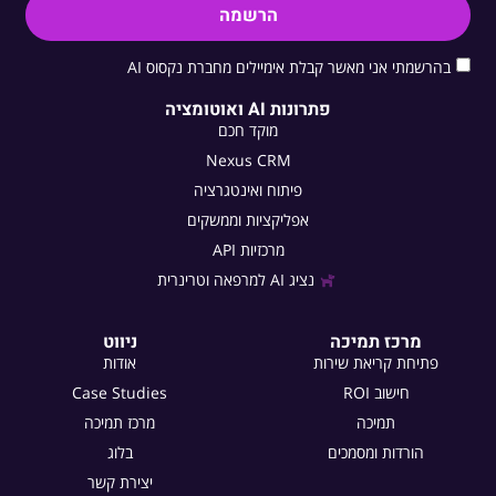
הרשמה
בהרשמתי אני מאשר קבלת אימיילים מחברת נקסוס AI
פתרונות AI ואוטומציה
מוקד חכם
Nexus CRM
פיתוח ואינטגרציה
אפליקציות וממשקים
מרכזיות API
נציג AI למרפאה וטרינרית
מרכז תמיכה
ניווט
פתיחת קריאת שירות
אודות
חישוב ROI
Case Studies
תמיכה
מרכז תמיכה
הורדות ומסמכים
בלוג
יצירת קשר